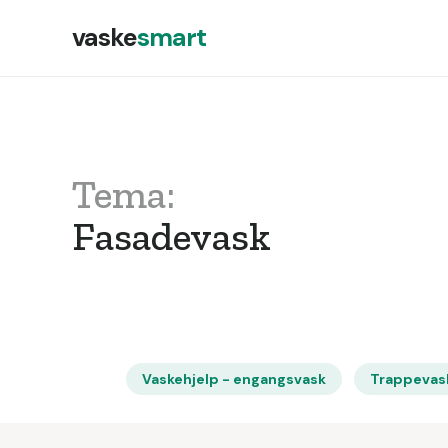
vaske
smart
Tema:
Fasadevask
Vaskehjelp - engangsvask
Trappevas