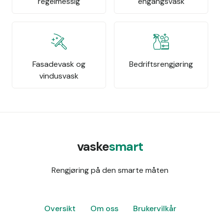
regelmessig
engangsvask
Fasadevask og
Bedriftsrengjøring
vindusvask
vaske
smart
Rengjøring på den smarte måten
Oversikt
Om oss
Brukervilkår