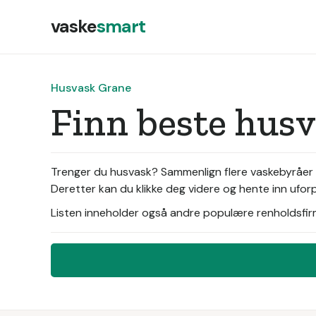
vaske
smart
Husvask Grane
Finn beste hus
Trenger du husvask? Sammenlign flere vaskebyråer i
Deretter kan du klikke deg videre og hente inn ufor
Listen inneholder også andre populære renholdsfirma 