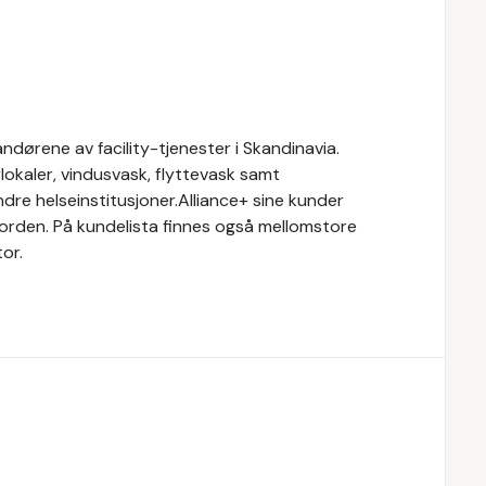
ndørene av facility-tjenester i Skandinavia.
rlokaler, vindusvask, flyttevask samt
ndre helseinstitusjoner.Alliance+ sine kunder
orden. På kundelista finnes også mellomstore
tor.