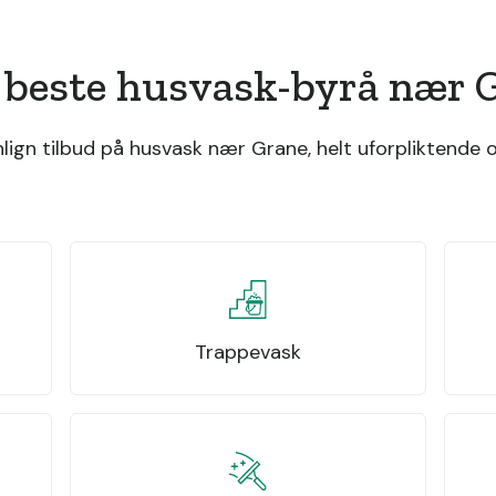
 beste husvask-byrå nær 
gn tilbud på husvask nær Grane, helt uforpliktende o
Trappevask