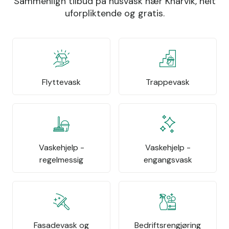
Sammenlign tilbud på husvask nær Knarvik, helt
uforpliktende og gratis.
Flyttevask
Trappevask
Vaskehjelp -
Vaskehjelp -
regelmessig
engangsvask
Fasadevask og
Bedriftsrengjøring