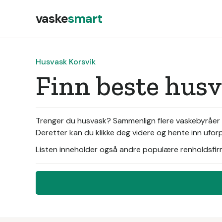
vaske
smart
Husvask Korsvik
Finn beste hus
Trenger du husvask? Sammenlign flere vaskebyråer i 
Deretter kan du klikke deg videre og hente inn ufor
Listen inneholder også andre populære renholdsfirma 