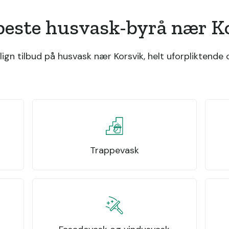
beste husvask-byrå nær K
gn tilbud på husvask nær Korsvik, helt uforpliktende o
Trappevask