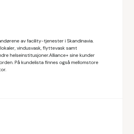
ndørene av facility-tjenester i Skandinavia.
rlokaler, vindusvask, flyttevask samt
ndre helseinstitusjoner.Alliance+ sine kunder
orden. På kundelista finnes også mellomstore
tor.