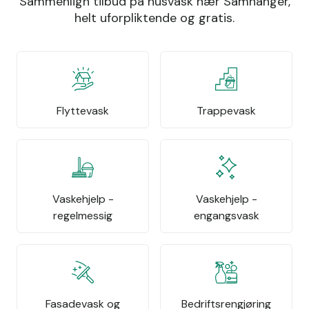
Sammenlign tilbud på husvask nær Samnanger,
helt uforpliktende og gratis.
Flyttevask
Trappevask
Vaskehjelp -
Vaskehjelp -
regelmessig
engangsvask
Fasadevask og
Bedriftsrengjøring