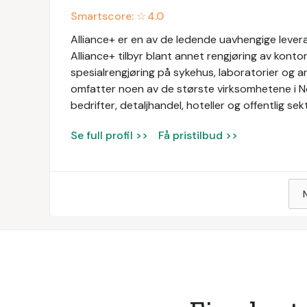
Smartscore: ☆
4.0
Alliance+ er en av de ledende uavhengige levera
Alliance+ tilbyr blant annet rengjøring av konto
spesialrengjøring på sykehus, laboratorier og a
omfatter noen av de største virksomhetene i N
bedrifter, detaljhandel, hoteller og offentlig sek
Se full profil >>
Få pristilbud >>