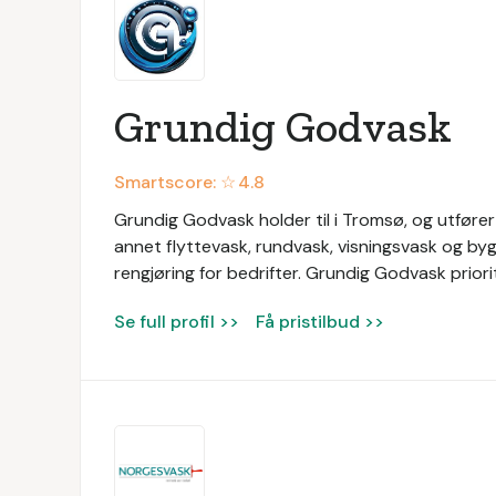
Grundig Godvask
Smartscore: ☆
4.8
Grundig Godvask holder til i Tromsø, og utfører 
annet flyttevask, rundvask, visningsvask og by
rengjøring for bedrifter. Grundig Godvask priorit
Se full profil >>
Få pristilbud >>