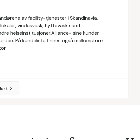
ndørene av facility-tjenester i Skandinavia.
rlokaler, vindusvask, flyttevask samt
ndre helseinstitusjoner.Alliance+ sine kunder
orden. På kundelista finnes også mellomstore
tor.
Next