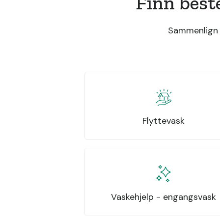
Finn best
Sammenlign t
Flyttevask
Vaskehjelp - engangsvask