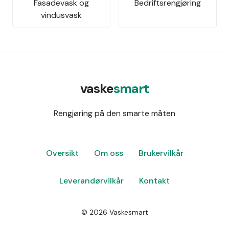
Fasadevask og
Bedriftsrengjøring
vindusvask
vaske
smart
Rengjøring på den smarte måten
Oversikt
Om oss
Brukervilkår
Leverandørvilkår
Kontakt
©
2026
Vaskesmart