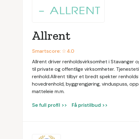
Allrent
Smartscore: ☆
4.0
Allrent driver renholdsvirksomhet i Stavanger 
til private og offentlige virksomheter. Tjeneste
renhold.Allrent tilbyr et bredt spekter renholdst
hovedrenhold, byggrengjøring, vinduspuss, opps
matteleie m.m.
Se full profil >>
Få pristilbud >>