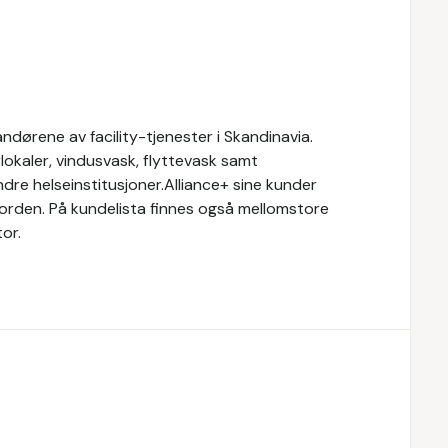
ndørene av facility-tjenester i Skandinavia.
rlokaler, vindusvask, flyttevask samt
ndre helseinstitusjoner.Alliance+ sine kunder
orden. På kundelista finnes også mellomstore
tor.