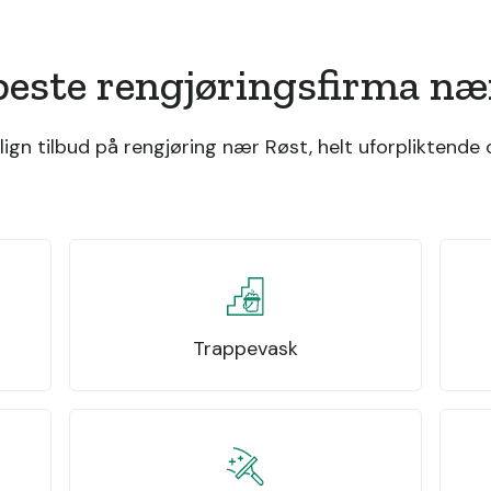
beste rengjøringsfirma næ
gn tilbud på rengjøring nær Røst, helt uforpliktende o
Trappevask