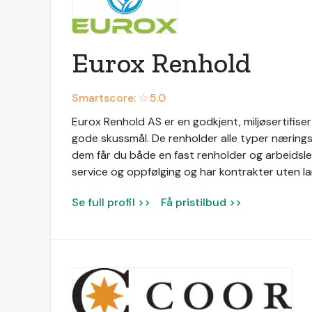
Eurox Renhold
Smartscore: ☆
5.0
Eurox Renhold AS er en godkjent, miljøsertifis
gode skussmål. De renholder alle typer næringsl
dem får du både en fast renholder og arbeidsled
service og oppfølging og har kontrakter uten la
Se full profil >>
Få pristilbud >>