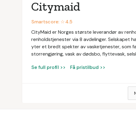
Citymaid
Smartscore: ☆
4.5
CityMaid er Norges største leverandør av renhold
renholdstjenester via 8 avdelinger. Selskapet ha
yter et bredt spekter av vasketjenester, som fa
storrengjøring, vask av dødsbo, flyttevask, s
Se full profil >>
Få pristilbud >>