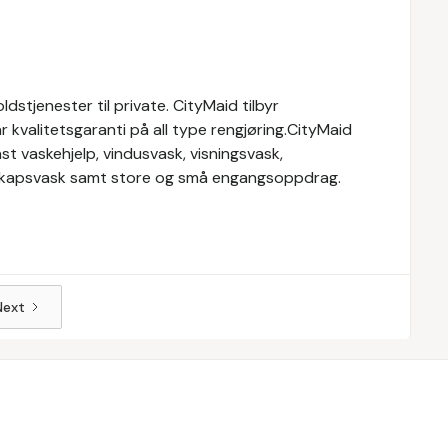
stjenester til private. CityMaid tilbyr
r kvalitetsgaranti på all type rengjøring.CityMaid
st vaskehjelp, vindusvask, visningsvask,
elskapsvask samt store og små engangsoppdrag.
Next