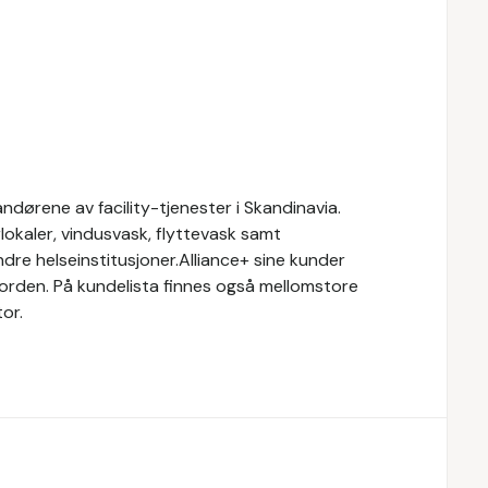
ndørene av facility-tjenester i Skandinavia.
rlokaler, vindusvask, flyttevask samt
ndre helseinstitusjoner.Alliance+ sine kunder
orden. På kundelista finnes også mellomstore
tor.