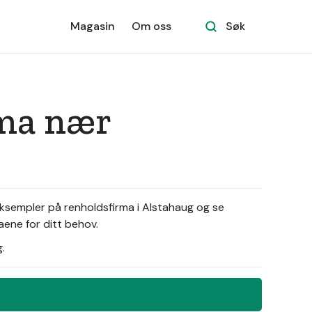
Magasin
Om oss
Søk
rma nær
eksempler på renholdsfirma i Alstahaug og se
aene for ditt behov.
.