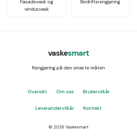
Fasadevask og
Bedriftsrengjøring
vindusvask
vaske
smart
Rengjøring på den smarte måten
Oversikt
Om oss
Brukervilkår
Leverandørvilkår
Kontakt
©
2026
Vaskesmart