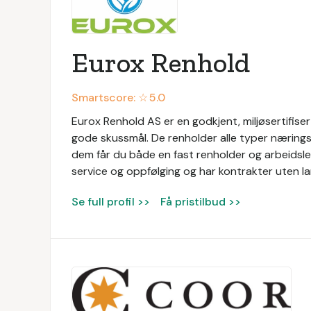
Eurox Renhold
Smartscore: ☆
5.0
Eurox Renhold AS er en godkjent, miljøsertifis
gode skussmål. De renholder alle typer næringsl
dem får du både en fast renholder og arbeidsled
service og oppfølging og har kontrakter uten la
Se full profil >>
Få pristilbud >>