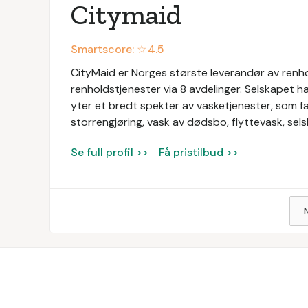
Citymaid
Smartscore: ☆
4.5
CityMaid er Norges største leverandør av renhold
renholdstjenester via 8 avdelinger. Selskapet ha
yter et bredt spekter av vasketjenester, som fa
storrengjøring, vask av dødsbo, flyttevask, s
Se full profil >>
Få pristilbud >>