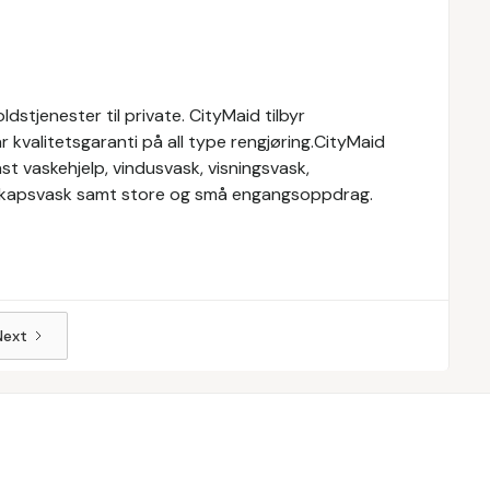
stjenester til private. CityMaid tilbyr
r kvalitetsgaranti på all type rengjøring.CityMaid
st vaskehjelp, vindusvask, visningsvask,
elskapsvask samt store og små engangsoppdrag.
Next