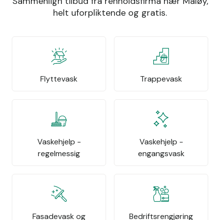
Sammenlign tilbud fra renholdsfirma nær Måløy,
helt uforpliktende og gratis.
Flyttevask
Trappevask
Vaskehjelp -
Vaskehjelp -
regelmessig
engangsvask
Fasadevask og
Bedriftsrengjøring