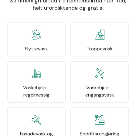
Sammenlign tilbud fra renholdsfirma nær Rud,
helt uforpliktende og gratis.
Flyttevask
Trappevask
Vaskehjelp -
Vaskehjelp -
regelmessig
engangsvask
Fasadevask og
Bedriftsrengjøring