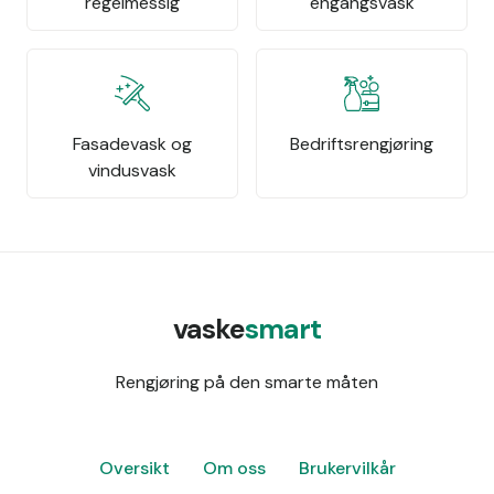
regelmessig
engangsvask
Fasadevask og
Bedriftsrengjøring
vindusvask
vaske
smart
Rengjøring på den smarte måten
Oversikt
Om oss
Brukervilkår