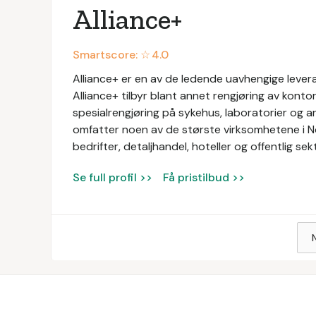
Alliance+
Smartscore: ☆
4.0
Alliance+ er en av de ledende uavhengige levera
Alliance+ tilbyr blant annet rengjøring av konto
spesialrengjøring på sykehus, laboratorier og a
omfatter noen av de største virksomhetene i N
bedrifter, detaljhandel, hoteller og offentlig sek
Se full profil >>
Få pristilbud >>