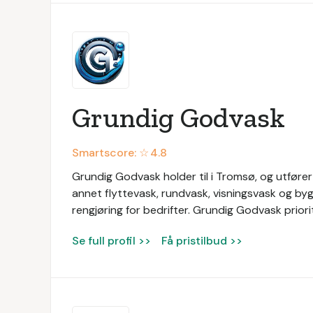
Grundig Godvask
Smartscore: ☆
4.8
Grundig Godvask holder til i Tromsø, og utfører 
annet flyttevask, rundvask, visningsvask og by
rengjøring for bedrifter. Grundig Godvask priorit
Se full profil >>
Få pristilbud >>