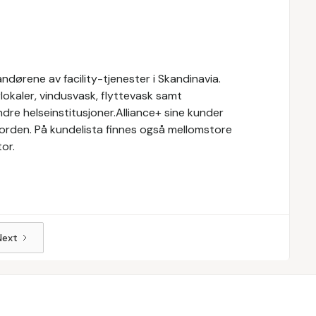
ndørene av facility-tjenester i Skandinavia.
rlokaler, vindusvask, flyttevask samt
ndre helseinstitusjoner.Alliance+ sine kunder
orden. På kundelista finnes også mellomstore
tor.
Next