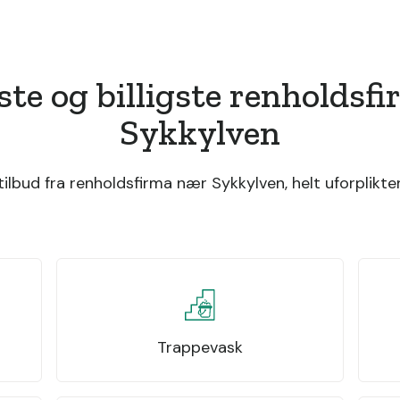
ste og billigste renholdsf
Sykkylven
lbud fra renholdsfirma nær Sykkylven, helt uforplikte
Trappevask