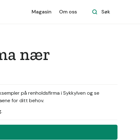
Magasin
Om oss
Søk
rma nær
eksempler på renholdsfirma i Sykkylven og se
aene for ditt behov.
.