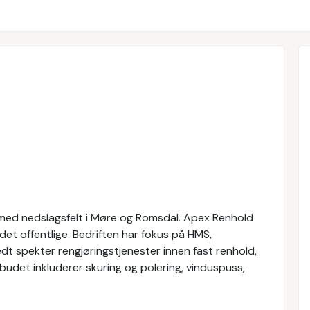
med nedslagsfelt i Møre og Romsdal. Apex Renhold
g det offentlige. Bedriften har fokus på HMS,
edt spekter rengjøringstjenester innen fast renhold,
udet inkluderer skuring og polering, vinduspuss,