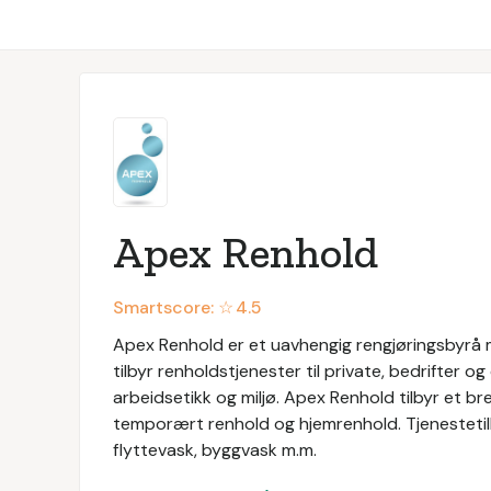
Apex Renhold
Smartscore: ☆
4.5
Apex Renhold er et uavhengig rengjøringsbyrå 
tilbyr renholdstjenester til private, bedrifter o
arbeidsetikk og miljø. Apex Renhold tilbyr et br
temporært renhold og hjemrenhold. Tjenestetilb
flyttevask, byggvask m.m.