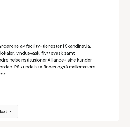
ndørene av facility-tjenester i Skandinavia.
rlokaler, vindusvask, flyttevask samt
ndre helseinstitusjoner.Alliance+ sine kunder
orden. På kundelista finnes også mellomstore
tor.
Next