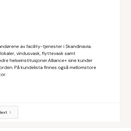
ndørene av facility-tjenester i Skandinavia.
rlokaler, vindusvask, flyttevask samt
ndre helseinstitusjoner.Alliance+ sine kunder
orden. På kundelista finnes også mellomstore
tor.
Next