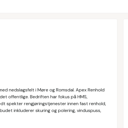
med nedslagsfelt i Møre og Romsdal. Apex Renhold
g det offentlige. Bedriften har fokus på HMS,
edt spekter rengjøringstjenester innen fast renhold,
udet inkluderer skuring og polering, vinduspuss,