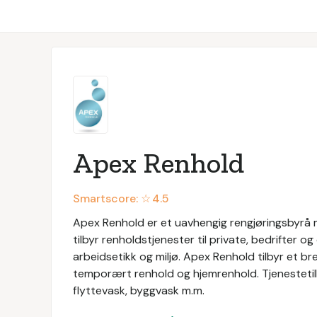
Apex Renhold
Smartscore: ☆
4.5
Apex Renhold er et uavhengig rengjøringsbyrå 
tilbyr renholdstjenester til private, bedrifter o
arbeidsetikk og miljø. Apex Renhold tilbyr et br
temporært renhold og hjemrenhold. Tjenestetilb
flyttevask, byggvask m.m.