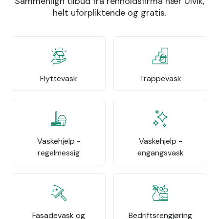
Sammenlign tilbud fra renholdsfirma nær Ulvik,
helt uforpliktende og gratis.
Flyttevask
Trappevask
Vaskehjelp -
Vaskehjelp -
regelmessig
engangsvask
Fasadevask og
Bedriftsrengjøring