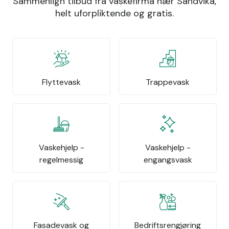
Sammenlign tilbud fra vaskefirma nær Sandvika,
helt uforpliktende og gratis.
Flyttevask
Trappevask
Vaskehjelp -
Vaskehjelp -
regelmessig
engangsvask
Fasadevask og
Bedriftsrengjøring