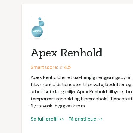
Apex Renhold
Smartscore: ☆
4.5
Apex Renhold er et uavhengig rengjøringsbyrå 
tilbyr renholdstjenester til private, bedrifter o
arbeidsetikk og miljø. Apex Renhold tilbyr et br
temporært renhold og hjemrenhold. Tjenestetilb
flyttevask, byggvask m.m.
Se full profil >>
Få pristilbud >>