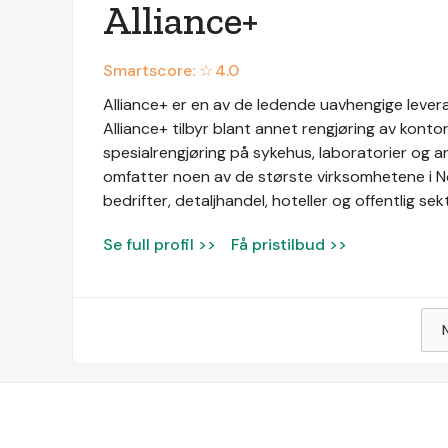
Alliance+
Smartscore: ☆
4.0
Alliance+ er en av de ledende uavhengige levera
Alliance+ tilbyr blant annet rengjøring av konto
spesialrengjøring på sykehus, laboratorier og a
omfatter noen av de største virksomhetene i N
bedrifter, detaljhandel, hoteller og offentlig sek
Se full profil >>
Få pristilbud >>