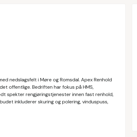
med nedslagsfelt i Møre og Romsdal. Apex Renhold
g det offentlige. Bedriften har fokus på HMS,
edt spekter rengjøringstjenester innen fast renhold,
udet inkluderer skuring og polering, vinduspuss,