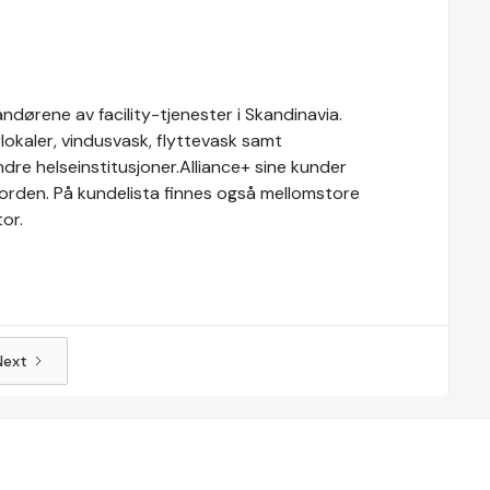
ndørene av facility-tjenester i Skandinavia.
rlokaler, vindusvask, flyttevask samt
ndre helseinstitusjoner.Alliance+ sine kunder
orden. På kundelista finnes også mellomstore
tor.
Next