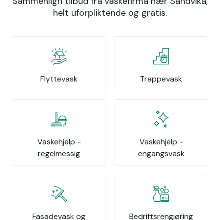
Sammenlign tilbud fra vaskefirma nær Sandvika,
helt uforpliktende og gratis.
Flyttevask
Trappevask
Vaskehjelp -
Vaskehjelp -
regelmessig
engangsvask
Fasadevask og
Bedriftsrengjøring