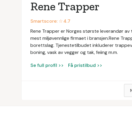
Rene Trapper
Smartscore: ☆
4.7
Rene Trapper er Norges største leverandør av
mest miljøvennlige firmaet i bransjen.Rene Trapp
borettslag. Tjenestetilbudet inkluderer trappeva
boning, vask av vegger og tak, feiing m.m.
Se full profil >>
Få pristilbud >>