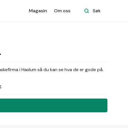
Magasin
Om oss
Søk
m
askefirma i Haslum så du kan se hva de er gode på.
.