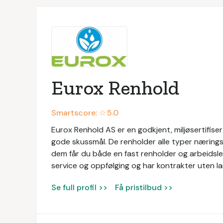
Eurox Renhold
Smartscore: ☆
5.0
Eurox Renhold AS er en godkjent, miljøsertifis
gode skussmål. De renholder alle typer næringsl
dem får du både en fast renholder og arbeidsled
service og oppfølging og har kontrakter uten la
Se full profil >>
Få pristilbud >>