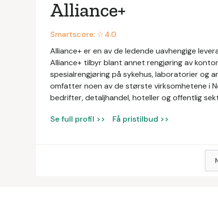
Alliance+
Smartscore: ☆
4.0
Alliance+ er en av de ledende uavhengige levera
Alliance+ tilbyr blant annet rengjøring av konto
spesialrengjøring på sykehus, laboratorier og a
omfatter noen av de største virksomhetene i N
bedrifter, detaljhandel, hoteller og offentlig sek
Se full profil >>
Få pristilbud >>