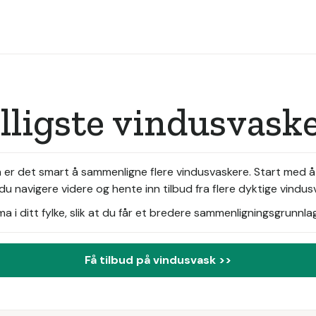
illigste vindusvas
a er det smart å sammenligne flere vindusvaskere. Start med å
u navigere videre og hente inn tilbud fra flere dyktige vindus
i ditt fylke, slik at du får et bredere sammenligningsgrunnlag
Få tilbud på vindusvask >>