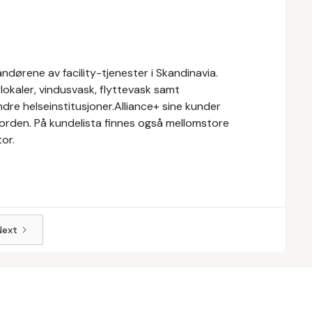
ndørene av facility-tjenester i Skandinavia.
rlokaler, vindusvask, flyttevask samt
ndre helseinstitusjoner.Alliance+ sine kunder
orden. På kundelista finnes også mellomstore
tor.
Next