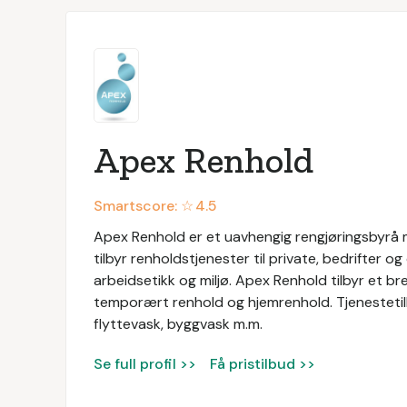
Apex Renhold
Smartscore: ☆
4.5
Apex Renhold er et uavhengig rengjøringsbyrå 
tilbyr renholdstjenester til private, bedrifter o
arbeidsetikk og miljø. Apex Renhold tilbyr et br
temporært renhold og hjemrenhold. Tjenestetilb
flyttevask, byggvask m.m.
Se full profil >>
Få pristilbud >>