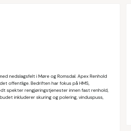
med nedslagsfelt i Møre og Romsdal. Apex Renhold
g det offentlige. Bedriften har fokus på HMS,
edt spekter rengjøringstjenester innen fast renhold,
udet inkluderer skuring og polering, vinduspuss,