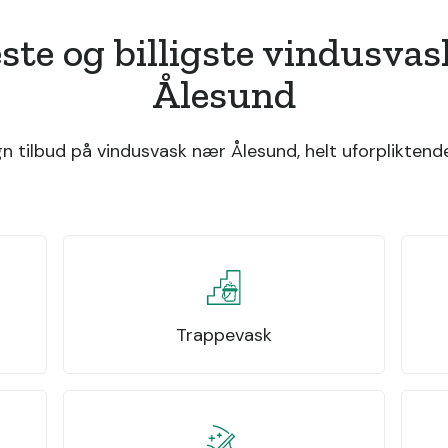
ste og billigste vindusva
Ålesund
 tilbud på vindusvask nær Ålesund, helt uforpliktende
Trappevask