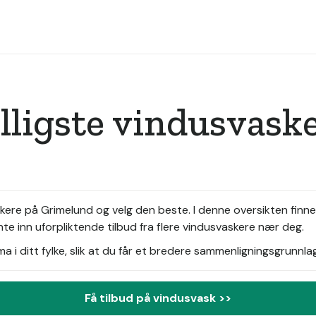
illigste vindusvask
ere på Grimelund og velg den beste. I denne oversikten finn
te inn uforpliktende tilbud fra flere vindusvaskere nær deg.
i ditt fylke, slik at du får et bredere sammenligningsgrunnlag
Få tilbud på vindusvask >>