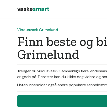
vaske
smart
Vindusvask Grimelund
Finn beste og b
Grimelund
Trenger du vindusvask? Sammenlign flere vindusvask
er gode på. Deretter kan du klikke deg videre og hen
Listen inneholder også andre populære renholdsfirma 