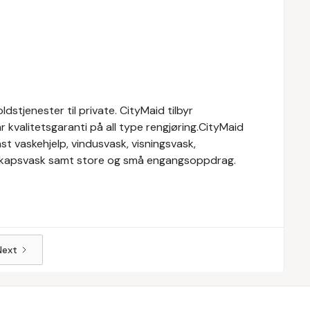
stjenester til private. CityMaid tilbyr
r kvalitetsgaranti på all type rengjøring.CityMaid
st vaskehjelp, vindusvask, visningsvask,
elskapsvask samt store og små engangsoppdrag.
Next