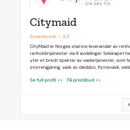
Citymaid
Smartscore: ☆
4.5
CityMaid er Norges største leverandør av renhold
renholdstjenester via 8 avdelinger. Selskapet ha
yter et bredt spekter av vasketjenester, som fa
storrengjøring, vask av dødsbo, flyttevask, s
Se full profil >>
Få pristilbud >>