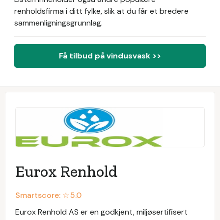
renholdsfirma i ditt fylke, slik at du får et bredere
sammenligningsgrunnlag.
Få tilbud på vindusvask >>
Eurox Renhold
Smartscore: ☆
5.0
Eurox Renhold AS er en godkjent, miljøsertifisert