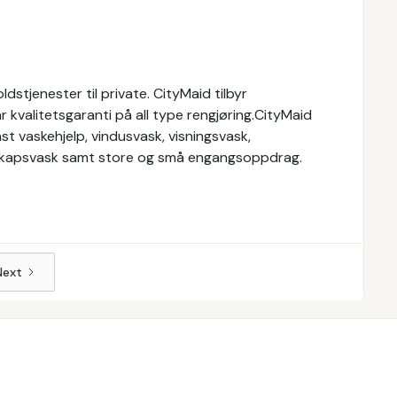
stjenester til private. CityMaid tilbyr
r kvalitetsgaranti på all type rengjøring.CityMaid
st vaskehjelp, vindusvask, visningsvask,
elskapsvask samt store og små engangsoppdrag.
Next