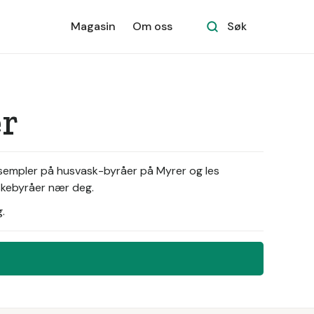
Magasin
Om oss
Søk
er
ksempler på husvask-byråer på Myrer og les
askebyråer nær deg.
.