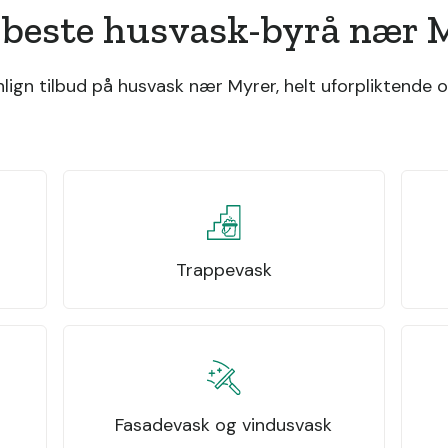
 beste husvask-byrå nær 
gn tilbud på husvask nær Myrer, helt uforpliktende o
Trappevask
Fasadevask og vindusvask