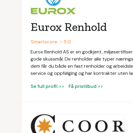
Eurox Renhold
Smartscore: ☆
5.0
Eurox Renhold AS er en godkjent, miljøsertifis
gode skussmål. De renholder alle typer næringsl
dem får du både en fast renholder og arbeidsled
service og oppfølging og har kontrakter uten la
Se full profil >>
Få pristilbud >>