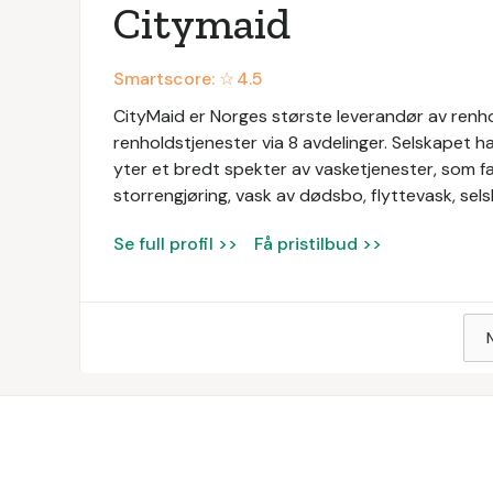
Citymaid
Smartscore: ☆
4.5
CityMaid er Norges største leverandør av renhold
renholdstjenester via 8 avdelinger. Selskapet ha
yter et bredt spekter av vasketjenester, som fa
storrengjøring, vask av dødsbo, flyttevask, s
Se full profil >>
Få pristilbud >>