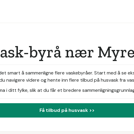
vask-byrå nær Myr
 det smart å sammenligne flere vaskebyråer. Start med å se e
u navigere videre og hente inn flere tilbud på husvask fra v
i ditt fylke, slik at du får et bredere sammenligningsgrunnlag
Få tilbud på husvask >>