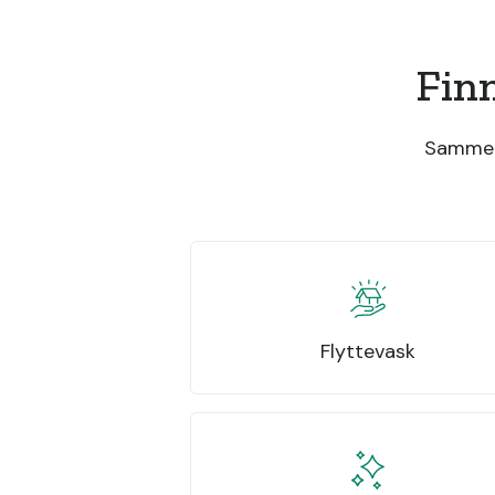
Fin
Sammenl
Flyttevask