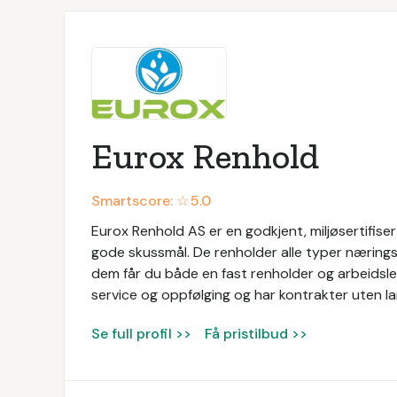
Eurox Renhold
Smartscore: ☆
5.0
Eurox Renhold AS er en godkjent, miljøsertifis
gode skussmål. De renholder alle typer næringsl
dem får du både en fast renholder og arbeidsled
service og oppfølging og har kontrakter uten la
Se full profil >>
Få pristilbud >>