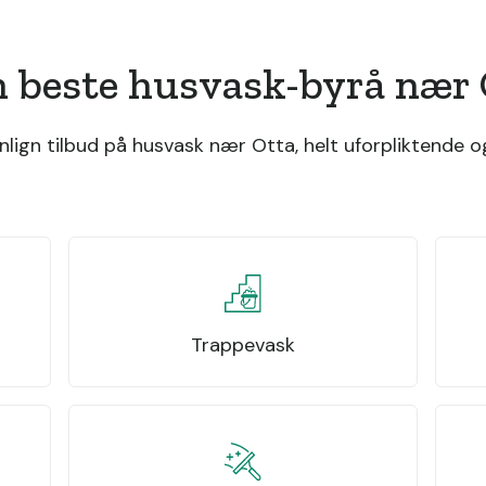
n beste husvask-byrå nær 
ign tilbud på husvask nær Otta, helt uforpliktende og
Trappevask