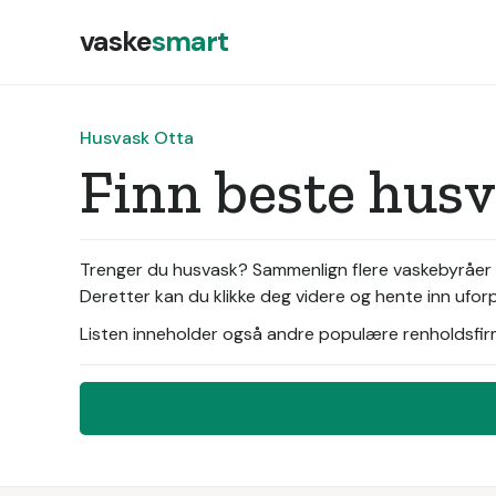
vaske
smart
Husvask Otta
Finn beste hus
Trenger du husvask? Sammenlign flere vaskebyråer i
Deretter kan du klikke deg videre og hente inn ufor
Listen inneholder også andre populære renholdsfirma 