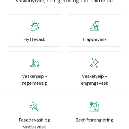
vaskebyråer, helt gratis og uforpliktende.
Flyttevask
Trappevask
Vaskehjelp -
Vaskehjelp -
regelmessig
engangsvask
Fasadevask og
Bedriftsrengjøring
vindusvask