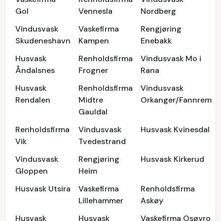
Gol
Vennesla
Nordberg
Vindusvask
Vaskefirma
Rengjøring
Skudeneshavn
Kampen
Enebakk
Husvask
Renholdsfirma
Vindusvask Mo i
Åndalsnes
Frogner
Rana
Husvask
Renholdsfirma
Vindusvask
Rendalen
Midtre
Orkanger/Fannrem
Gauldal
Renholdsfirma
Vindusvask
Husvask Kvinesdal
Vik
Tvedestrand
Vindusvask
Rengjøring
Husvask Kirkerud
Gloppen
Heim
Husvask Utsira
Vaskefirma
Renholdsfirma
Lillehammer
Askøy
Husvask
Husvask
Vaskefirma Osøyro