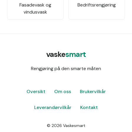
Fasadevask og
Bedriftsrengjøring
vindusvask
vaske
smart
Rengjøring på den smarte måten
Oversikt
Om oss
Brukervilkår
Leverandørvilkår
Kontakt
©
2026
Vaskesmart