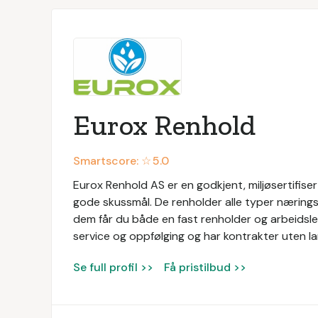
Eurox Renhold
Smartscore: ☆
5.0
Eurox Renhold AS er en godkjent, miljøsertifis
gode skussmål. De renholder alle typer næringsl
dem får du både en fast renholder og arbeidsled
service og oppfølging og har kontrakter uten la
Se full profil >>
Få pristilbud >>