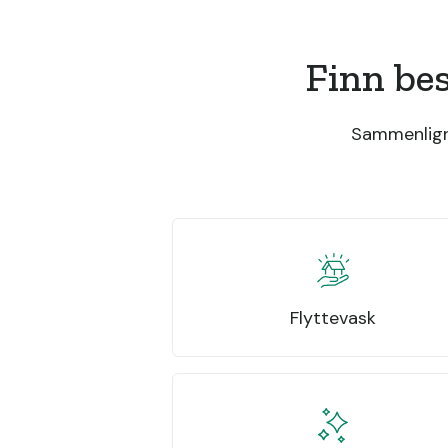
Finn be
Sammenlign 
Flyttevask