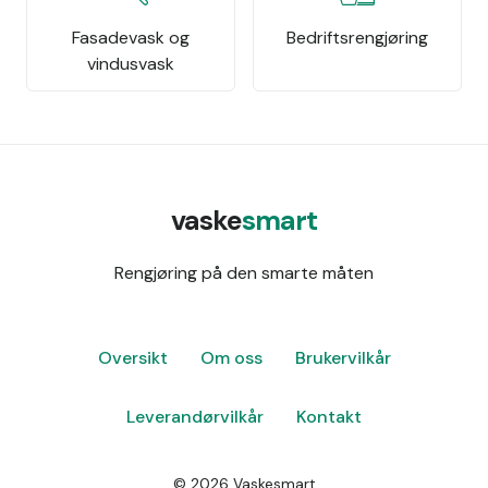
Fasadevask og
Bedriftsrengjøring
vindusvask
vaske
smart
Rengjøring på den smarte måten
Oversikt
Om oss
Brukervilkår
Leverandørvilkår
Kontakt
©
2026
Vaskesmart