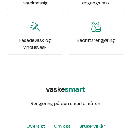
regelmessig
engangsvask
Fasadevask og
Bedriftsrengjøring
vindusvask
vaske
smart
Rengjøring på den smarte måten
Oversikt
Om oss
Brukervilkår