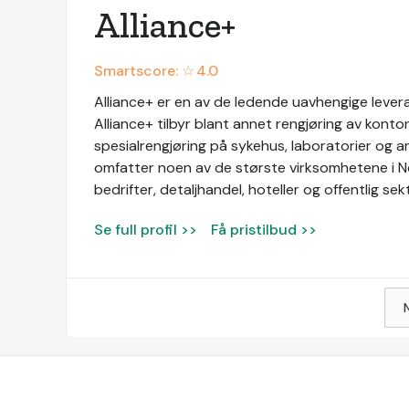
Alliance+
Smartscore: ☆
4.0
Alliance+ er en av de ledende uavhengige levera
Alliance+ tilbyr blant annet rengjøring av konto
spesialrengjøring på sykehus, laboratorier og a
omfatter noen av de største virksomhetene i N
bedrifter, detaljhandel, hoteller og offentlig sek
Se full profil >>
Få pristilbud >>