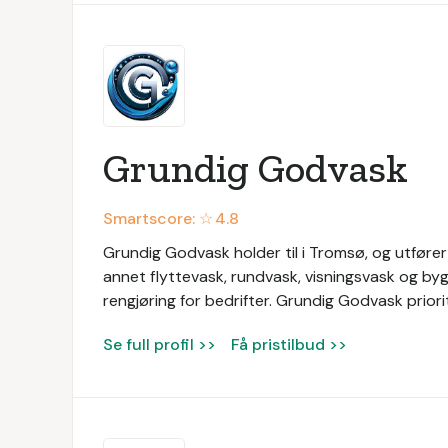
Grundig Godvask
Smartscore: ☆
4.8
Grundig Godvask holder til i Tromsø, og utfører 
annet flyttevask, rundvask, visningsvask og by
rengjøring for bedrifter. Grundig Godvask priorit
Se full profil >>
Få pristilbud >>