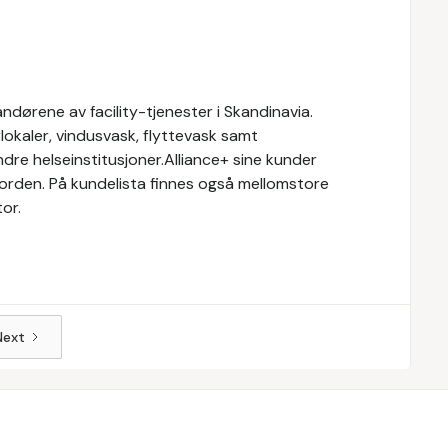
ndørene av facility-tjenester i Skandinavia.
rlokaler, vindusvask, flyttevask samt
ndre helseinstitusjoner.Alliance+ sine kunder
orden. På kundelista finnes også mellomstore
tor.
Next