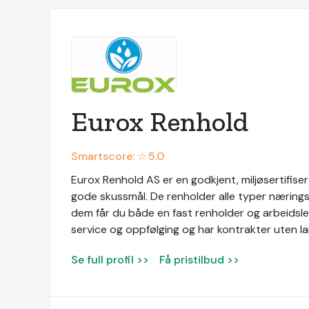
Eurox Renhold
Smartscore: ☆
5.0
Eurox Renhold AS er en godkjent, miljøsertifis
gode skussmål. De renholder alle typer næringsl
dem får du både en fast renholder og arbeidsled
service og oppfølging og har kontrakter uten la
Se full profil >>
Få pristilbud >>