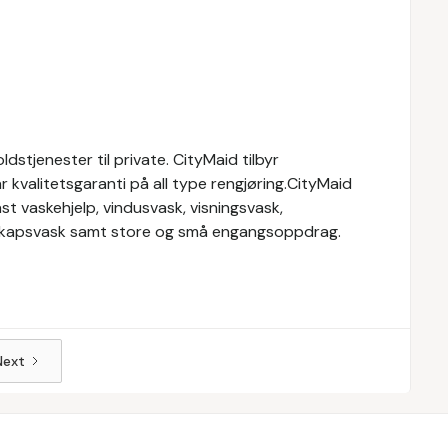
stjenester til private. CityMaid tilbyr
r kvalitetsgaranti på all type rengjøring.CityMaid
st vaskehjelp, vindusvask, visningsvask,
elskapsvask samt store og små engangsoppdrag.
Next