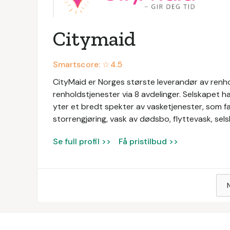
Citymaid
Smartscore: ☆
4.5
CityMaid er Norges største leverandør av renhold
renholdstjenester via 8 avdelinger. Selskapet ha
yter et bredt spekter av vasketjenester, som fa
storrengjøring, vask av dødsbo, flyttevask, s
Se full profil >>
Få pristilbud >>