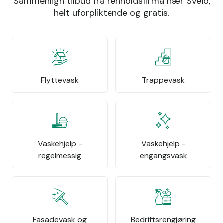
Sammenlign tilbud fra renholdsfirma nær Sveio,
helt uforpliktende og gratis.
Flyttevask
Trappevask
Vaskehjelp -
Vaskehjelp -
regelmessig
engangsvask
Fasadevask og
Bedriftsrengjøring