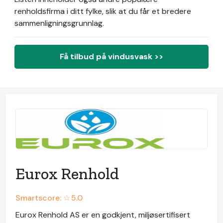
renholdsfirma i ditt fylke, slik at du får et bredere
sammenligningsgrunnlag.
Få tilbud på vindusvask >>
Eurox Renhold
Smartscore: ☆
5.0
Eurox Renhold AS er en godkjent, miljøsertifisert