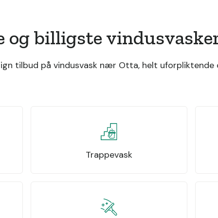
e og billigste vindusvaske
gn tilbud på vindusvask nær Otta, helt uforpliktende o
Trappevask