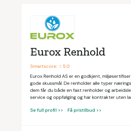
Eurox Renhold
Smartscore: ☆
5.0
Eurox Renhold AS er en godkjent, miljøsertifis
gode skussmål. De renholder alle typer næringsl
dem får du både en fast renholder og arbeidsled
service og oppfølging og har kontrakter uten la
Se full profil >>
Få pristilbud >>