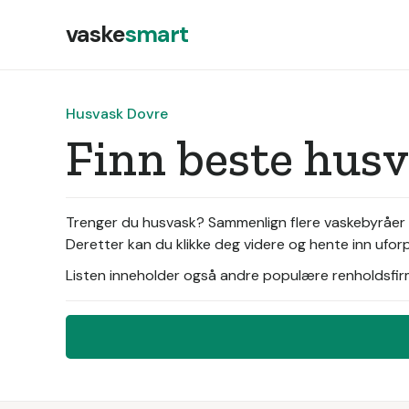
vaske
smart
Husvask Dovre
Finn beste hus
Trenger du husvask? Sammenlign flere vaskebyråer i
Deretter kan du klikke deg videre og hente inn ufor
Listen inneholder også andre populære renholdsfirma 