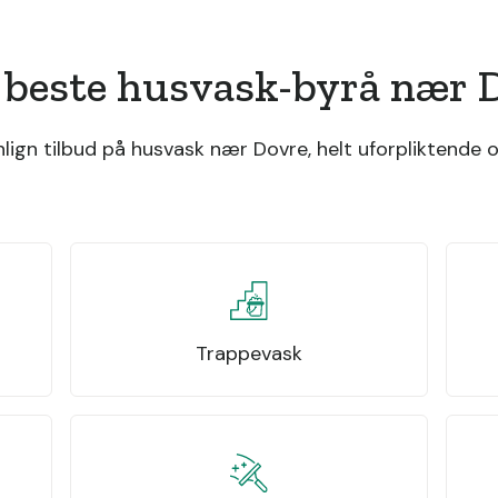
 beste husvask-byrå nær 
gn tilbud på husvask nær Dovre, helt uforpliktende o
Trappevask