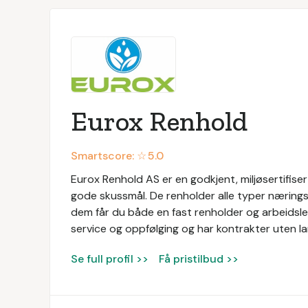
Eurox Renhold
Smartscore: ☆
5.0
Eurox Renhold AS er en godkjent, miljøsertifis
gode skussmål. De renholder alle typer næringsl
dem får du både en fast renholder og arbeidsled
service og oppfølging og har kontrakter uten la
Se full profil >>
Få pristilbud >>