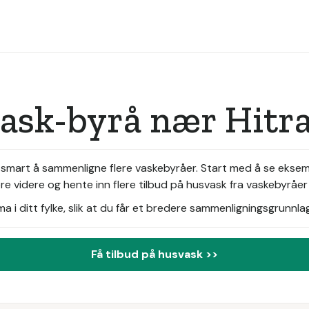
vask-byrå nær Hitr
t smart å sammenligne flere vaskebyråer. Start med å se eksem
e videre og hente inn flere tilbud på husvask fra vaskebyråe
i ditt fylke, slik at du får et bredere sammenligningsgrunnlag
Få tilbud på husvask >>