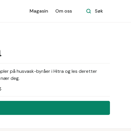
Magasin
Om oss
Søk
a
pler på husvask-byråer i Hitra og les deretter
r nær deg.
.