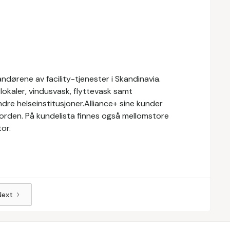
ndørene av facility-tjenester i Skandinavia.
rlokaler, vindusvask, flyttevask samt
ndre helseinstitusjoner.Alliance+ sine kunder
orden. På kundelista finnes også mellomstore
tor.
Next