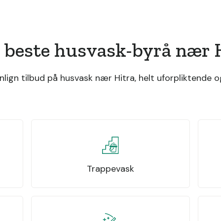
 beste husvask-byrå nær 
ign tilbud på husvask nær Hitra, helt uforpliktende og
Trappevask