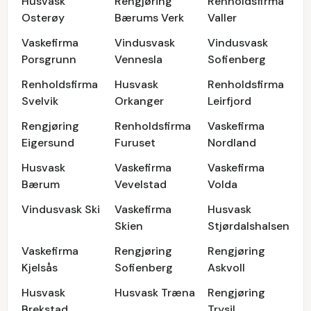
Husvask
Rengjøring
Renholdsfirma
Osterøy
Bærums Verk
Valler
Vaskefirma
Vindusvask
Vindusvask
Porsgrunn
Vennesla
Sofienberg
Renholdsfirma
Husvask
Renholdsfirma
Svelvik
Orkanger
Leirfjord
Rengjøring
Renholdsfirma
Vaskefirma
Eigersund
Furuset
Nordland
Husvask
Vaskefirma
Vaskefirma
Bærum
Vevelstad
Volda
Vindusvask Ski
Vaskefirma
Husvask
Skien
Stjørdalshalsen
Vaskefirma
Rengjøring
Rengjøring
Kjelsås
Sofienberg
Askvoll
Husvask
Husvask Træna
Rengjøring
Brekstad
Trysil