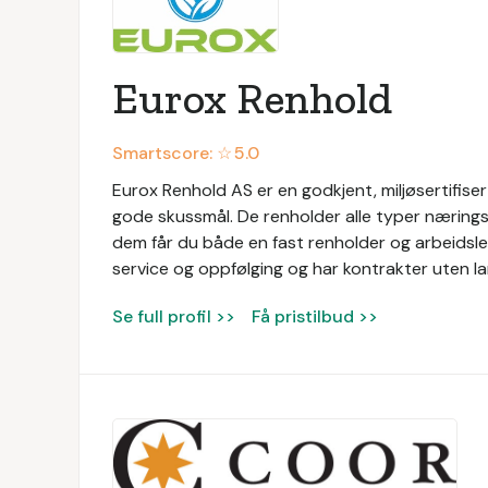
Eurox Renhold
Smartscore: ☆
5.0
Eurox Renhold AS er en godkjent, miljøsertifis
gode skussmål. De renholder alle typer næringsl
dem får du både en fast renholder og arbeidsled
service og oppfølging og har kontrakter uten la
Se full profil >>
Få pristilbud >>