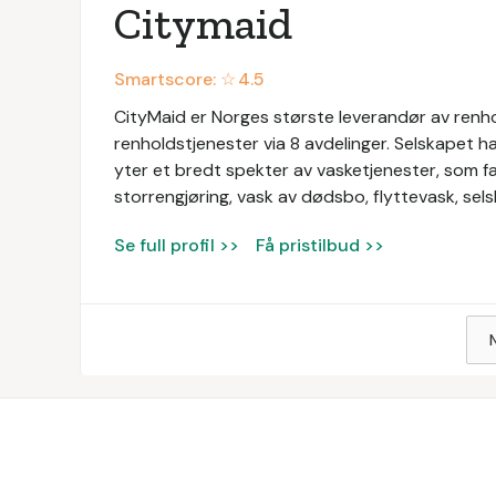
Citymaid
Smartscore: ☆
4.5
CityMaid er Norges største leverandør av renhold
renholdstjenester via 8 avdelinger. Selskapet ha
yter et bredt spekter av vasketjenester, som fa
storrengjøring, vask av dødsbo, flyttevask, s
Se full profil >>
Få pristilbud >>