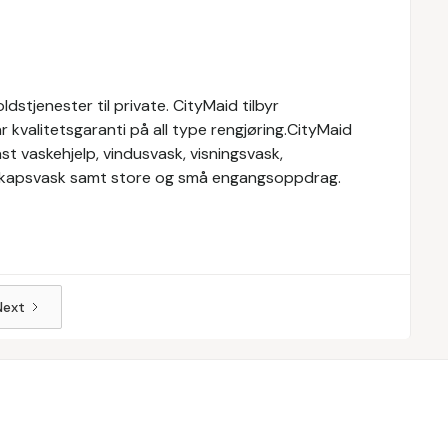
stjenester til private. CityMaid tilbyr
r kvalitetsgaranti på all type rengjøring.CityMaid
st vaskehjelp, vindusvask, visningsvask,
elskapsvask samt store og små engangsoppdrag.
Next