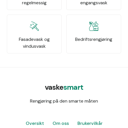
regelmessig
engangsvask
Fasadevask og
Bedriftsrengjøring
vindusvask
vaske
smart
Rengjøring på den smarte måten
Oversikt
Om oss
Brukervilkår